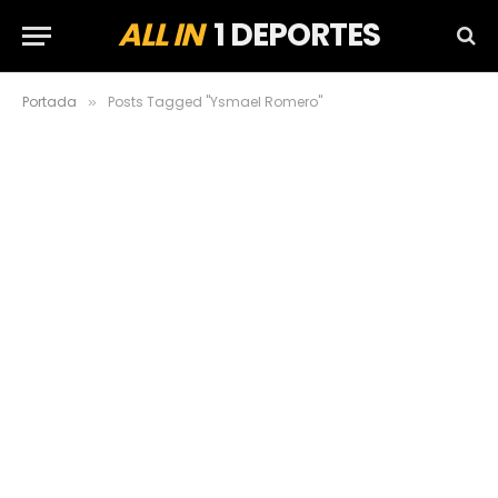
ALL IN
1 DEPORTES
Portada
Posts Tagged "Ysmael Romero"
»