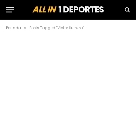
ALL IN
1 DEPORTES
Portada
Posts Tagged "Victor Iturruza"
»