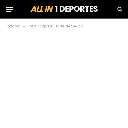
ALL IN
1 DEPORTES
Portada
Posts Tagged "Tigres de México"
»