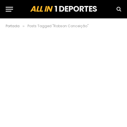
ALL IN
1 DEPORTES
Portada
Posts Tagged "Robson Conceição"
»