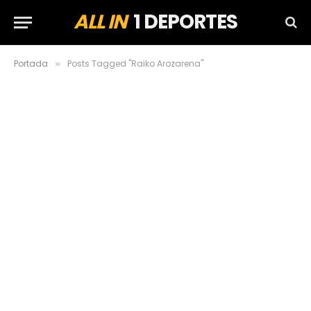
ALL IN
1 DEPORTES
Portada
Posts Tagged "Raiko Arozarena"
»