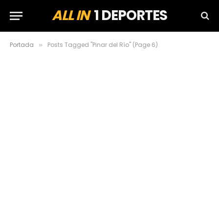
ALL IN
1 DEPORTES
Portada
Posts Tagged "Pinar del Río" (Page 6)
»