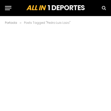
ALL IN
1 DEPORTES
Portada
Posts Tagged "Pedro Luis Lazo"
»