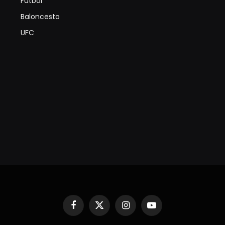
Futbol
Baloncesto
UFC
Facebook
X
Instagram
YouTube
(Twitter)