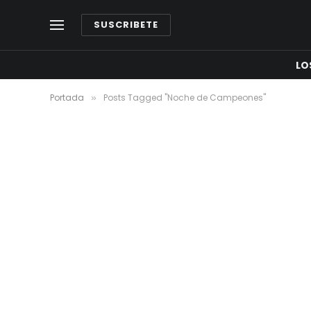
SUSCRIBETE
LO
Portada
Posts Tagged "Noche de Campeones"
»