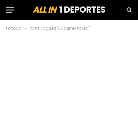
ALL IN
1 DEPORTES
Portada
Posts Tagged "Lidagmis Povea"
»