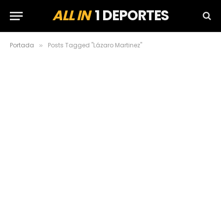
ALL IN
1 DEPORTES
Portada
Posts Tagged "Lázaro Martinez"
»