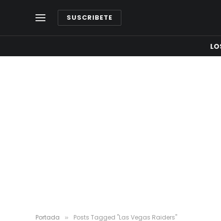
SUSCRIBETE
LO
Portada
Posts Tagged "Las Vegas Raiders"
»