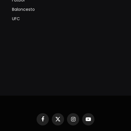
Futbol
Baloncesto
UFC
Facebook
X
Instagram
YouTube
(Twitter)