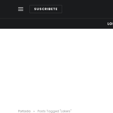
SUSCRIBETE
LO
Portada
Posts Tagged "Lakers"
»