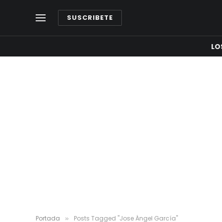
SUSCRIBETE
LO
Portada
Posts Tagged "Jose Ángel García"
»