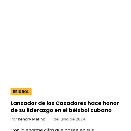
BEISBOL
Lanzador de los Cazadores hace honor
de su liderazgo en el béisbol cubano
Por
Kendry Meriño
11 de junio de 2024
Con la enorme cifra que posee en sus