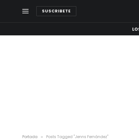
SUSCRIBETE
LO
Portada
Posts Tagged "Jenns Fernández"
»