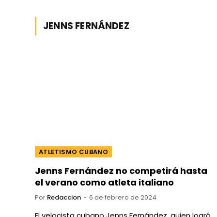
JENNS FERNÁNDEZ
ATLETISMO CUBANO
Jenns Fernández no competirá hasta
el verano como atleta italiano
Por
Redaccion
6 de febrero de 2024
El velocista cubano Jenns Fernández, quien logró