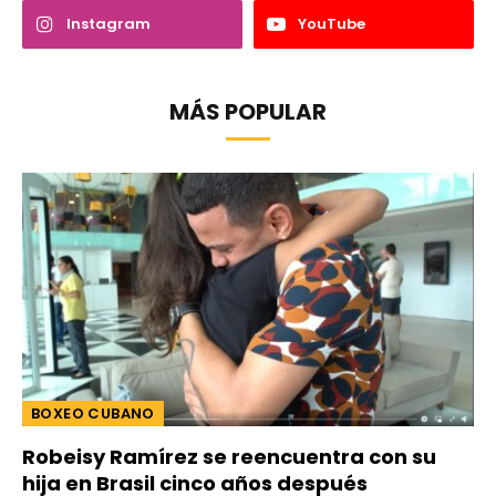
Instagram
YouTube
MÁS POPULAR
BOXEO CUBANO
Robeisy Ramírez se reencuentra con su
hija en Brasil cinco años después