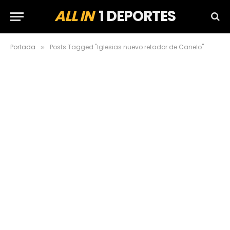
ALL IN
1 DEPORTES
Portada
Posts Tagged "Iglesias nuevo retador de Canelo"
»