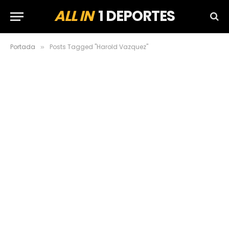
ALL IN
1 DEPORTES
Portada
Posts Tagged "Harold Vazquez"
»