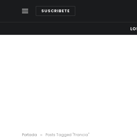
SUSCRIBETE
LO
Portada
Posts Tagged "Francia"
»