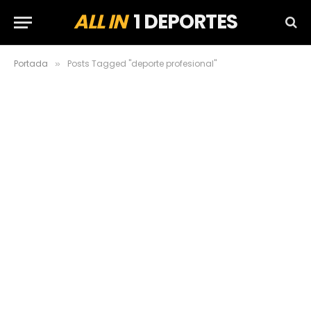
ALL IN
1 DEPORTES
Portada
Posts Tagged "deporte profesional"
»