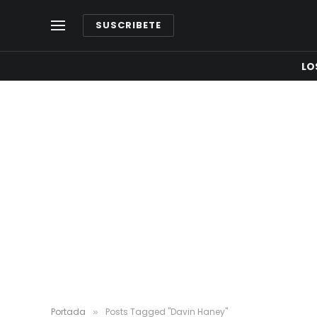
SUSCRIBETE
LO
Portada
Posts Tagged "Davin Haney"
»