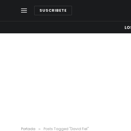
SUSCRIBETE
LO
Portada
Posts Tagged "David Fiel"
»