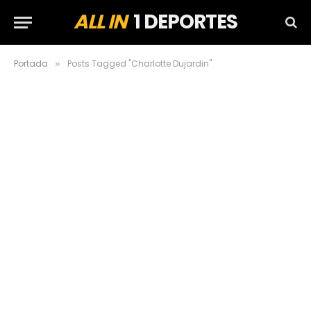
ALL IN
1 DEPORTES
Portada
Posts Tagged "Charlotte Dujardin"
»