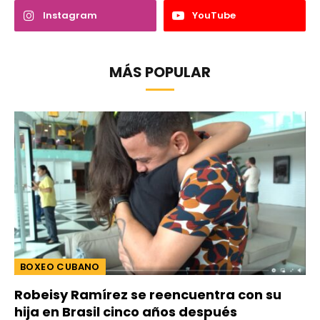
Instagram
YouTube
MÁS POPULAR
BOXEO CUBANO
Robeisy Ramírez se reencuentra con su
hija en Brasil cinco años después