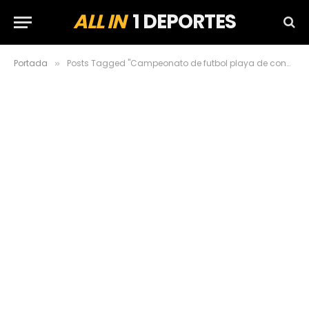
ALL IN
1 DEPORTES
Portada
Posts Tagged "Campeonato de futbol playa de concacaf"
»