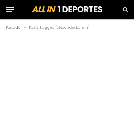
ALL IN
1 DEPORTES
Portada
Posts Tagged "alexander karelin"
»