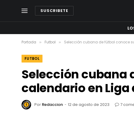
SUSCRIBETE
LO
Portada
Futbol
Selección cubana de fútbol conoce su 
»
»
FUTBOL
Selección cubana de
calendario en Liga
Por
Redaccion
12 de agosto de 2023
7 come