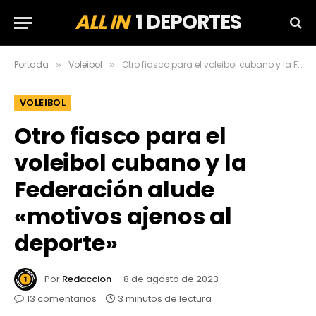
ALL IN
1 DEPORTES
Portada
Voleibol
Otro fiasco para el voleibol cubano y la Federación alude «motivos ajenos al deporte»
»
»
VOLEIBOL
Otro fiasco para el
voleibol cubano y la
Federación alude
«motivos ajenos al
deporte»
Por
Redaccion
8 de agosto de 2023
13 comentarios
3 minutos de lectura