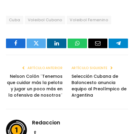
Cuba
Voleibol Cubano
Voleibol Femenino
Facebook
Twitter
LinkedIn
WhatsApp
Email
Telegr
ARTÍCULO ANTERIOR
ARTÍCULO SIGUIENTE
Nelson Colón ¨Tenemos
Selección Cubana de
que cuidar más la pelota
Baloncesto anuncia
y jugar un poco más en
equipo al Preolímpico de
la ofensiva de nosotros¨
Argentina
Redaccion
Tumblr