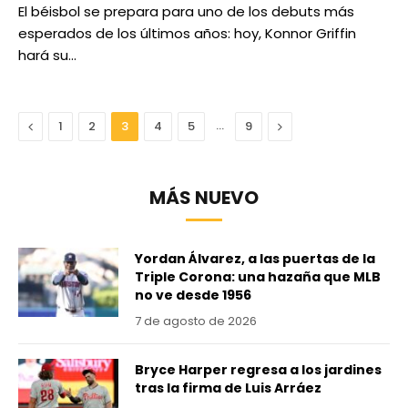
El béisbol se prepara para uno de los debuts más
esperados de los últimos años: hoy, Konnor Griffin
hará su…
Anterior
…
Next
1
2
3
4
5
9
MÁS NUEVO
Yordan Álvarez, a las puertas de la
Triple Corona: una hazaña que MLB
no ve desde 1956
7 de agosto de 2026
Bryce Harper regresa a los jardines
tras la firma de Luis Arráez