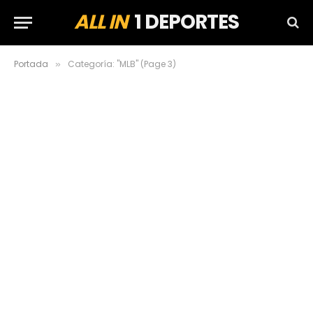
ALL IN
1 DEPORTES
Portada
Categoría: "MLB" (Page 3)
»