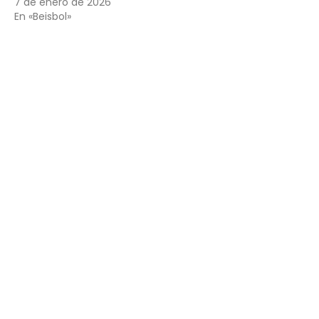
7 de enero de 2026
En «Beisbol»