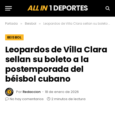
ALL IN
1 DEPORTES
Portada
Beisbol
Leopardos de Villa Clara sellan su boleto a la postemporada del béisbol cubano
»
»
BEISBOL
Leopardos de Villa Clara
sellan su boleto a la
postemporada del
béisbol cubano
Por
Redaccion
18 de enero de 2026
No hay comentarios
2 minutos de lectura