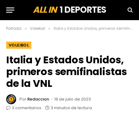
ALL IN
1 DEPORTES
Portada
Voleibol
Italia y Estados Unidos, primeros semifinalistas de la VNL
»
»
VOLEIBOL
Italia y Estados Unidos,
primeros semifinalistas
de la VNL
Por
Redaccion
19 de julio de 2023
3 comentarios
3 minutos de lectura