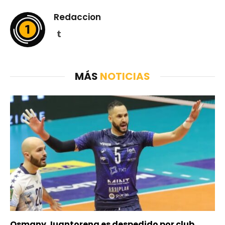
Redaccion
Tumblr
MÁS
NOTICIAS
Osmany Juantorena es despedido por club