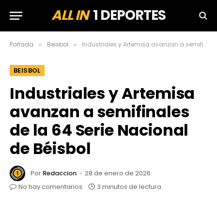
ALL IN
1 DEPORTES
Portada
Beisbol
Industriales y Artemisa avanzan a semifinales de la 64 Serie Nacional de Béisbol
»
»
BEISBOL
Industriales y Artemisa
avanzan a semifinales
de la 64 Serie Nacional
de Béisbol
Por
Redaccion
28 de enero de 2026
No hay comentarios
3 minutos de lectura