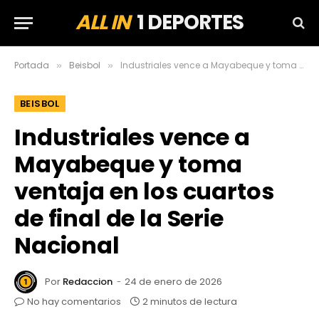
ALL IN
1 DEPORTES
Portada
Beisbol
Industriales vence a Mayabeque y toma ventaja en los cuartos de final de la Serie Nacional
»
»
BEISBOL
Industriales vence a
Mayabeque y toma
ventaja en los cuartos
de final de la Serie
Nacional
Por
Redaccion
24 de enero de 2026
No hay comentarios
2 minutos de lectura