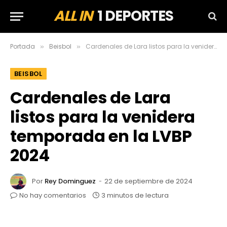
ALL IN
1 DEPORTES
Portada
Beisbol
Cardenales de Lara listos para la venidera temporada en la LVBP 2024
»
»
BEISBOL
Cardenales de Lara
listos para la venidera
temporada en la LVBP
2024
Por
Rey Dominguez
22 de septiembre de 2024
No hay comentarios
3 minutos de lectura