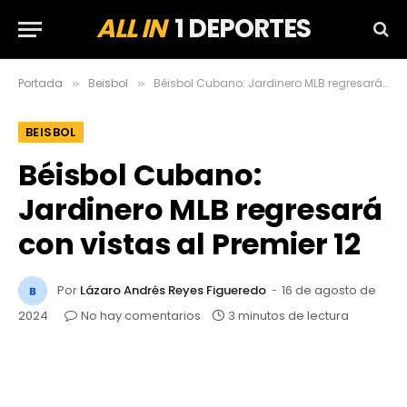
ALL IN
1 DEPORTES
Portada
Beisbol
Béisbol Cubano: Jardinero MLB regresará con vistas al Premier 12
»
»
BEISBOL
Béisbol Cubano:
Jardinero MLB regresará
con vistas al Premier 12
Por
Lázaro Andrés Reyes Figueredo
16 de agosto de
2024
No hay comentarios
3 minutos de lectura