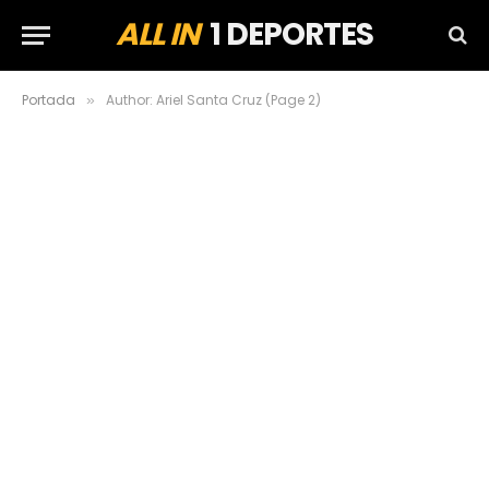
ALL IN
1 DEPORTES
Portada
Author: Ariel Santa Cruz (Page 2)
»