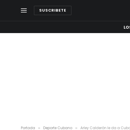
SUSCRIBETE
LO
Portada
Deporte Cubano
Arley Calderón le da a Cub
»
»