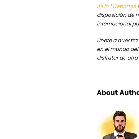
All in 1 Deportes
e
disposición de n
internacional pa
Únete a nuestr
en el mundo del 
disfrutar de otr
About Auth