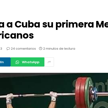
da a Cuba su primera M
ricanos
23
24 comentarios
2 minutos de lectura
dIn
WhatsApp