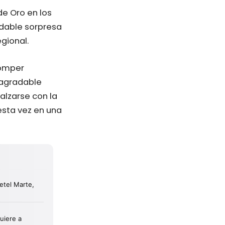
de Oro en los
dable sorpresa
gional.
romper
 agradable
alzarse con la
esta vez en una