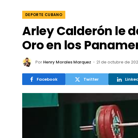
DEPORTE CUBANO
Arley Calderón le 
Oro en los Paname
Por
Henry Morales Marquez
21 de octubre de 20
Facebook
Twitter
Linke