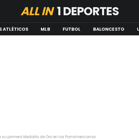
ALL IN
1 DEPORTES
S ATLÉTICOS
MLB
FUTBOL
BALONCESTO
a su primera Medalla de Oro en los Panamericanos