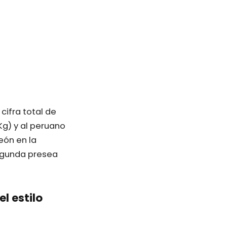
cifra total de
Kg) y al peruano
eón en la
segunda presea
l estilo