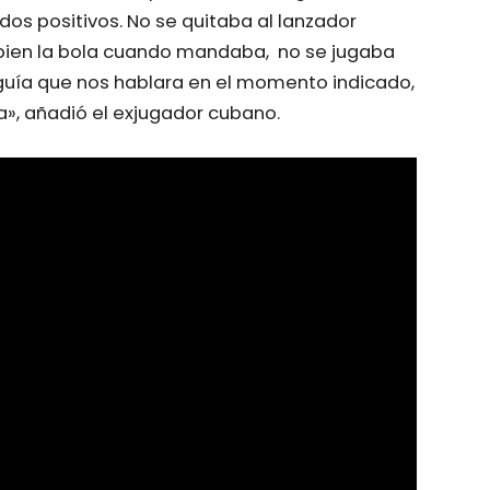
s positivos. No se quitaba al lanzador
bien la bola cuando mandaba, no se jugaba
guía que nos hablara en el momento indicado,
a», añadió el exjugador cubano.