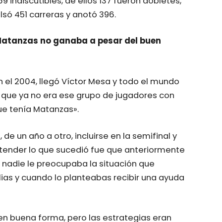
9 indiscutibles, de ellos 137 fueron dobletes,
lsó 451 carreras y anotó 396.
atanzas no ganaba a pesar del buen
 el 2004, llegó Víctor Mesa y todo el mundo
r que ya no era ese grupo de jugadores con
ue tenía Matanzas».
de un año a otro, incluirse en la semifinal y
 entender lo que sucedió fue que anteriormente
A nadie le preocupaba la situación que
ias y cuando lo planteabas recibir una ayuda
n buena forma, pero las estrategias eran