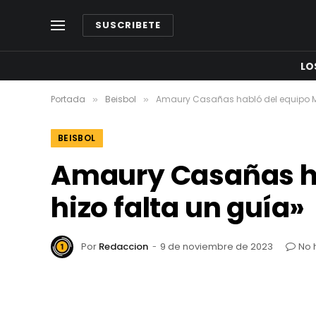
SUSCRIBETE
LO
Portada
Beisbol
Amaury Casañas habló del equipo Ma
»
»
BEISBOL
Amaury Casañas ha
hizo falta un guía»
Por
Redaccion
9 de noviembre de 2023
No 