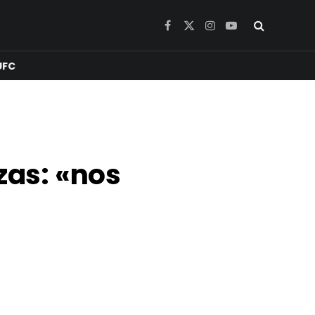
Facebook
X
Instagram
YouTube
(Twitter)
UFC
as: «nos