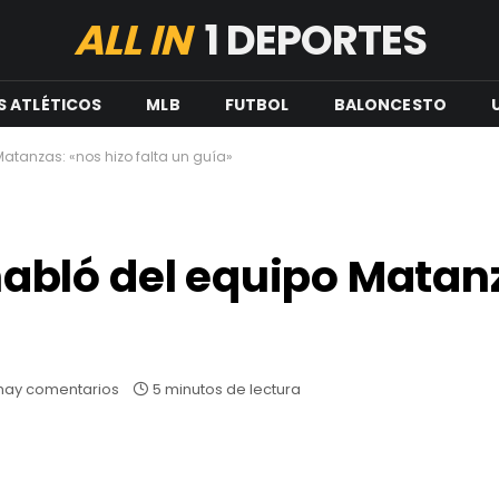
ALL IN
1 DEPORTES
S ATLÉTICOS
MLB
FUTBOL
BALONCESTO
tanzas: «nos hizo falta un guía»
bló del equipo Matanz
hay comentarios
5 minutos de lectura