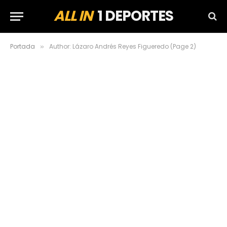
ALL IN
1 DEPORTES
Portada
Author: Lázaro Andrés Reyes Figueredo (Page 2)
»